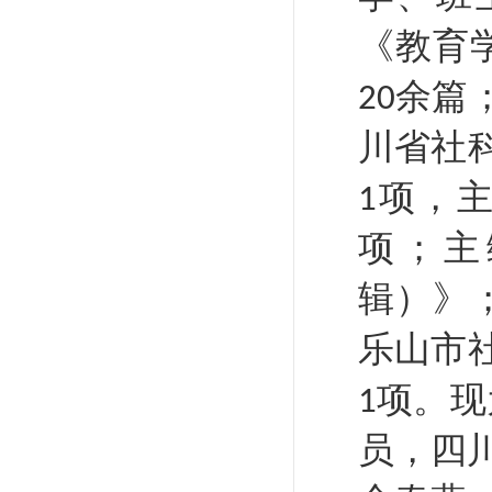
《教育
余篇
20
川省社
项，
1
项；主
辑）》
乐山市
项。
现
1
员，四