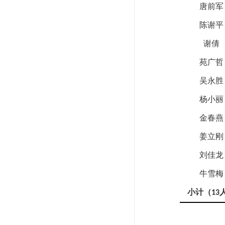
唐前军
陈谢平
谢倩
苑广哲
吴永胜
杨小丽
金春燕
姜立刚
刘佳龙
牛雪梅
小计（
13